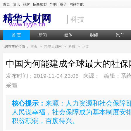
首页
资讯
品牌
招商加盟
导购
圈子
网站导航
精华大财网
科技
一www.fiyye.cn一
首 页
新闻
娱体
财经
汽车
您当前的位置：
主页
>
精华大财网
>
科技
>
正文
中国为何能建成全球最大的社保
发布时间：2019-11-04 23:06 来源： 编辑：系
采编
核心提示：
来源：人力资源和社会保障
人民谋幸福，社会保障成为基本制度安排
积贫积弱，百废待兴。