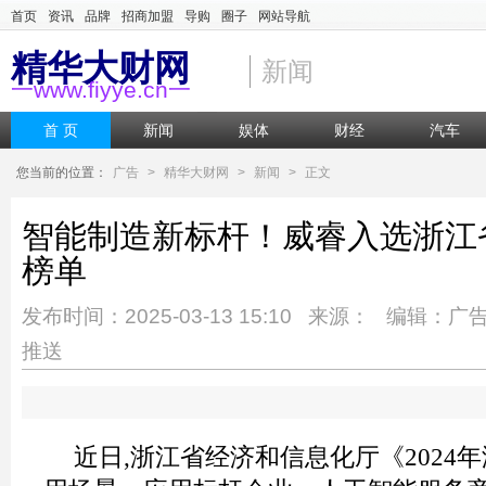
首页
资讯
品牌
招商加盟
导购
圈子
网站导航
精华大财网
新闻
一www.fiyye.cn一
首 页
新闻
娱体
财经
汽车
您当前的位置：
广告
>
精华大财网
>
新闻
>
正文
智能制造新标杆！威睿入选浙江
榜单
发布时间：2025-03-13 15:10 来源： 编辑：广
推送
近日,浙江省经济和信息化厅《2024