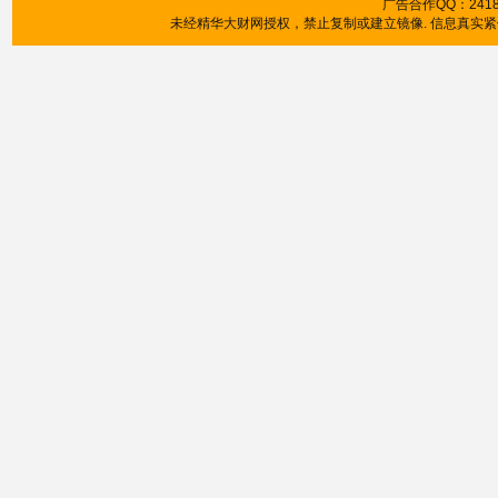
广告合作QQ：241853
未经精华大财网授权，禁止复制或建立镜像. 信息真实紧供